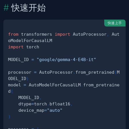
快速开始
快速上手
from
 transformers 
import
 AutoProcessor
,
 Aut
import
MODEL_ID 
=
"google/gemma-4-E4B-it"
processor 
=
 AutoProcessor
.
from_pretrained
(
M
ODEL_ID
)
model 
=
 AutoModelForCausalLM
.
from_pretraine
d
(
    MODEL_ID
,
    dtype
=
torch
.
bfloat16
,
    device_map
=
"auto"
)