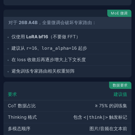
MoE 微调
对于
26B A4B
，全量微调会破坏专家路由：
仅使用
LoRA bf16
（不要做 FFT）
建议从
r=16
、
lora_alpha=16
起步
在 loss 收敛后再逐步增大上下文长度
避免训练专家路由相关权重矩阵
数据要求
要求
建议值
CoT 数据占比
≥ 75% 的训练集
Thinking 格式
包含
<|think|>
触发标记
多模态顺序
图片/音频在文本前