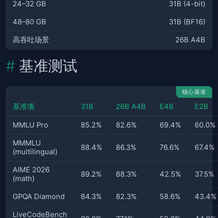
24–32 GB
31B (4-bit)
48–80 GB
31B (BF16)
高吞吐场景
26B A4B
基准测试
核心基准
基准项
31B
26B A4B
E4B
E2B
MMLU Pro
85.2%
82.6%
69.4%
60.0%
MMMLU
88.4%
86.3%
76.6%
67.4%
(multilingual)
AIME 2026
89.2%
88.3%
42.5%
37.5%
(math)
GPQA Diamond
84.3%
82.3%
58.6%
43.4%
LiveCodeBench