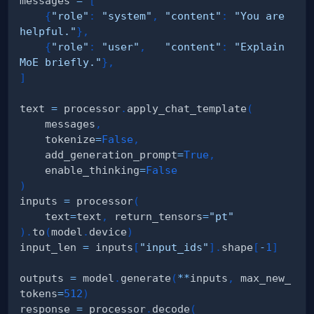
messages 
=
[
{
"role"
:
"system"
,
"content"
:
"You are 
helpful."
}
,
{
"role"
:
"user"
,
"content"
:
"Explain 
MoE briefly."
}
,
]
text 
=
 processor
.
apply_chat_template
(
    messages
,
    tokenize
=
False
,
    add_generation_prompt
=
True
,
    enable_thinking
=
False
)
inputs 
=
 processor
(
    text
=
text
,
 return_tensors
=
"pt"
)
.
to
(
model
.
device
)
input_len 
=
 inputs
[
"input_ids"
]
.
shape
[
-
1
]
outputs 
=
 model
.
generate
(
**
inputs
,
 max_new_
tokens
=
512
)
response 
=
 processor
.
decode
(