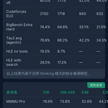
80.0%
77.1%
52.0%
44.0%
v6
Codeforces
2150
1718
940
633
ELO
BigBench Extra
74.4%
64.8%
33.1%
21.9%
Hard
Tau2 avg
76.9%
68.2%
42.2%
24.5%
(agentic)
HLE no tools
19.5%
8.7%
—
—
HLE with
26.5%
17.2%
—
—
search
以上结果均基于启用 thinking 模式的指令微调模型。
视觉基准
基准项
31B
26B A4B
E4B
E2
MMMU Pro
76.9%
73.8%
52.6%
44.2