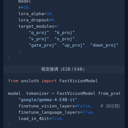
    model
,
    r
=
16
,
    lora_alpha
=
16
,
    lora_dropout
=
0
,
    target_modules
=
[
"q_proj"
,
"k_proj"
,
"v_proj"
,
"o_proj"
,
"gate_proj"
,
"up_proj"
,
"down_proj"
]
,
)
视觉微调（E2B / E4B）
from
 unsloth 
import
model
,
 tokenizer 
=
 FastVisionModel
.
from_pretra
"google/gemma-4-E4B-it"
,
    finetune_vision_layers
=
False
,
# 冻结视觉编
    finetune_language_layers
=
True
,
    load_in_4bit
=
True
,
)