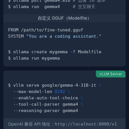
$ ollama pull gemma4:e2b 
# 边缘 2B 版本
$ ollama run  gemma4     
# 交互聊天
自定义 GGUF（Modelfile）
SYSTEM 
"You are a coding assistant."
$ ollama create mygemma 
-f
vLLM Server
$ vllm serve google/gemma-4-31B-it 
\
  --max-model-len 
8192
\
  --enable-auto-tool-choice 
\
  --tool-call-parser gemma4 
\
OpenAI 兼容 API 地址：
http://localhost:8000/v1