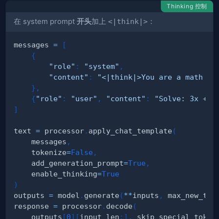
Thinking 控制
在 system prompt
开头
加上
<|think|>
：
messages 
=
[
{
"role"
:
"system"
,
"content"
:
"<|think|>You are a math ex
}
,
{
"role"
:
"user"
,
"content"
:
"Solve: 3x + 7
]
text 
=
 processor
.
apply_chat_template
(
    messages
,
    tokenize
=
False
,
    add_generation_prompt
=
True
,
    enable_thinking
=
True
)
outputs 
=
 model
.
generate
(
**
inputs
,
 max_new_tok
response 
=
 processor
.
decode
(
    outputs
[
0
]
[
input_len
:
]
,
 skip_special_token