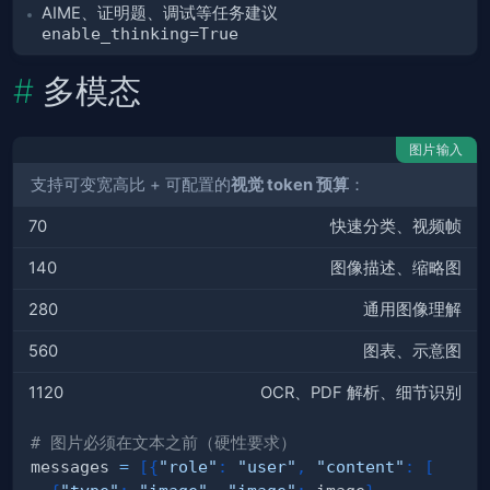
AIME、证明题、调试等任务建议
enable_thinking=True
多模态
图片输入
支持可变宽高比 + 可配置的
视觉 token 预算
：
70
快速分类、视频帧
140
图像描述、缩略图
280
通用图像理解
560
图表、示意图
1120
OCR、PDF 解析、细节识别
# 图片必须在文本之前（硬性要求）
messages 
=
[
{
"role"
:
"user"
,
"content"
:
[