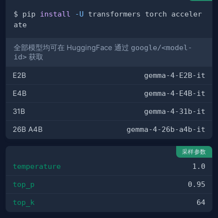
$ pip 
install
-U
 transformers torch acceler
全部模型均可在 HuggingFace 通过
google/<model-
id>
获取
E2B
gemma-4-E2B-it
E4B
gemma-4-E4B-it
31B
gemma-4-31b-it
26B A4B
gemma-4-26b-a4b-it
采样参数
temperature
1.0
top_p
0.95
top_k
64