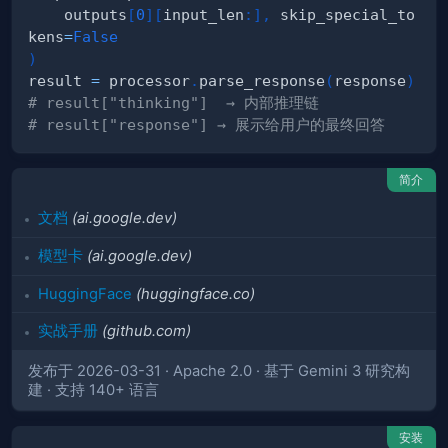
    outputs
[
0
]
[
input_len
:
]
,
 skip_special_to
kens
=
False
)
result 
=
 processor
.
parse_response
(
response
)
# result["thinking"]  → 内部推理链
# result["response"] → 展示给用户的最终回答
简介
文档
(ai.google.dev)
模型卡
(ai.google.dev)
HuggingFace
(huggingface.co)
实战手册
(github.com)
发布于 2026-03-31 · Apache 2.0 · 基于 Gemini 3 研究构
建 · 支持 140+ 语言
安装