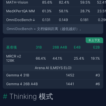
MATH-Vision
85.6%
82.4%
59.5%
52.4
MedXPertQA MM
61.3%
58.1%
28.7%
23.5
OmniDocBench↓
0.131
0.149
0.181
0.29
OmniDocBench = 文档编辑距离（越低越好）。
长上下文
基准项
31B
26B A4B
E4B
E2B
MRCR v2
66.4%
44.1%
25.4%
19.1%
128K
Arena AI (LMSYS ELO)
Gemma 4 31B
1452
#3
Gemma 4 26B A4B
1441
#6
Thinking 模式