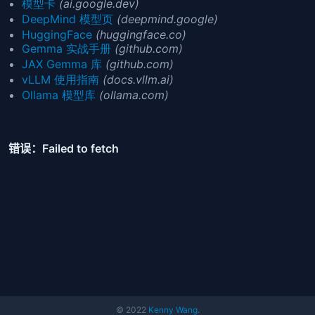
模型卡
(ai.google.dev)
DeepMind 模型页
(deepmind.google)
HuggingFace
(huggingface.co)
Gemma 实战手册
(github.com)
JAX Gemma 库
(github.com)
vLLM 使用指南
(docs.vllm.ai)
Ollama 模型库
(ollama.com)
© 2022
Kenny Wang
.