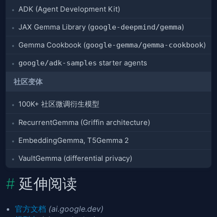
ADK (Agent Development Kit)
JAX Gemma Library (
google-deepmind/gemma
)
Gemma Cookbook (
google-gemma/gemma-cookbook
)
google/adk-samples
starter agents
社区变体
100K+ 社区微调衍生模型
RecurrentGemma (Griffin architecture)
EmbeddingGemma, T5Gemma 2
VaultGemma (differential privacy)
延伸阅读
官方文档
(ai.google.dev)