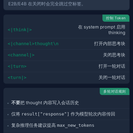
E2B/E4B 在关闭时会完全跳过空标签。
控制 Token
在 system prompt 启用
<|think|>
thinking
<|channel>thought\n
打开内部思考块
<channel|>
关闭思考块
<|turn>
打开一轮对话
<turn|>
关闭一轮对话
多轮对话规则
不要
把 thought 内容写入会话历史
仅将
result["response"]
作为模型轮次内容传回
复杂推理任务建议提高
max_new_tokens