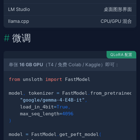
LM Studio
桌面图形界面
llama.cpp
CPU/GPU 混合
微调
QLoRA 配置
单张
16 GB GPU
（T4 / 免费 Colab / Kaggle）即可：
from
 unsloth 
import
model
,
 tokenizer 
=
 FastModel
.
from_pretrained
(
"google/gemma-4-E4B-it"
,
    load_in_4bit
=
True
,
    max_seq_length
=
4096
)
model 
=
 FastModel
.
get_peft_model
(