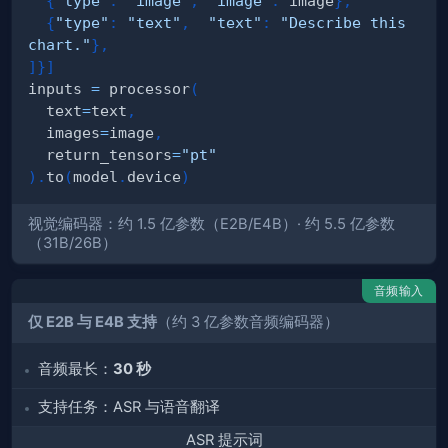
{
"type"
:
"image"
,
"image"
:
 image
}
,
{
"type"
:
"text"
,
"text"
:
"Describe this 
chart."
}
,
]
}
]
inputs 
=
 processor
(
  text
=
text
,
  images
=
image
,
  return_tensors
=
"pt"
)
.
to
(
model
.
device
)
视觉编码器：约 1.5 亿参数（E2B/E4B）· 约 5.5 亿参数
（31B/26B）
音频输入
仅 E2B 与 E4B 支持
（约 3 亿参数音频编码器）
音频最长：
30 秒
支持任务：ASR 与语音翻译
ASR 提示词