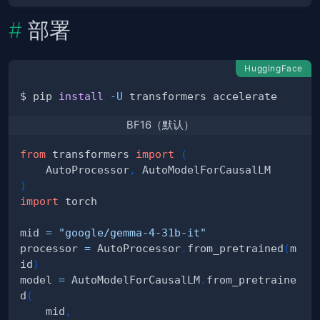
部署
HuggingFace
$ pip 
install
-U
BF16（默认）
from
 transformers 
import
(
    AutoProcessor
,
)
import
mid 
=
"google/gemma-4-31b-it"
processor 
=
 AutoProcessor
.
from_pretrained
(
m
id
)
model 
=
 AutoModelForCausalLM
.
from_pretraine
d
(
    mid
,