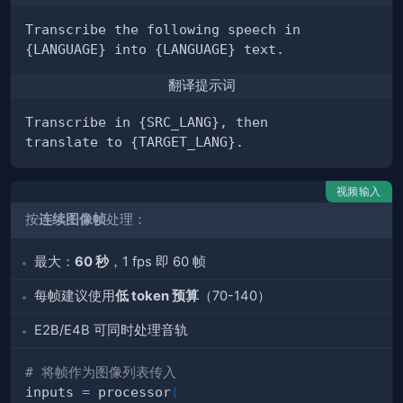
翻译提示词
视频输入
按
连续图像帧
处理：
最大：
60 秒
，1 fps 即 60 帧
每帧建议使用
低 token 预算
（70-140）
E2B/E4B 可同时处理音轨
# 将帧作为图像列表传入
inputs 
=
 processor
(