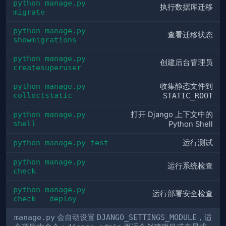
python manage.py 
执行数据库迁移
migrate
python manage.py 
查看迁移状态
showmigrations
python manage.py 
创建后台管理员
createsuperuser
python manage.py 
收集静态文件到
collectstatic
STATIC_ROOT
python manage.py 
打开 Django 上下文中的
shell
Python Shell
python manage.py test
运行测试
python manage.py 
运行系统检查
check
python manage.py 
运行部署安全检查
check --deploy
manage.py
会自动设置
DJANGO_SETTINGS_MODULE
，适