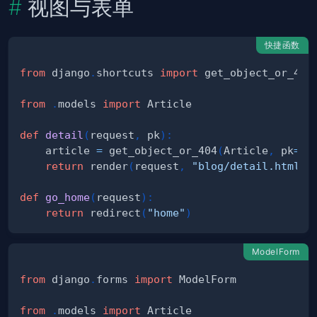
视图与表单
快捷函数
from
 django
.
shortcuts 
import
 get_object_or_404
from
.
models 
import
def
detail
(
request
,
 pk
)
:
    article 
=
 get_object_or_404
(
Article
,
 pk
=
pk
return
 render
(
request
,
"blog/detail.html"
,
def
go_home
(
request
)
:
return
 redirect
(
"home"
)
ModelForm
from
 django
.
forms 
import
from
.
models 
import