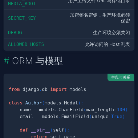
用户上传文件 URL 与存储目录
MEDIA_ROOT
加密签名密钥，生产环境必须
SECRET_KEY
保密
DEBUG
生产环境必须关闭
ALLOWED_HOSTS
允许访问的 Host 列表
ORM 与模型
字段与关系
from
 django
.
db 
import
class
Author
(
models
.
Model
)
:
    name 
=
 models
.
CharField
(
max_length
=
100
)
    email 
=
 models
.
EmailField
(
unique
=
True
)
def
__str__
(
self
)
:
return
 self
.