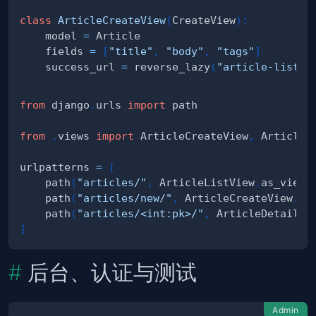
class
ArticleCreateView
(
CreateView
)
:
    model 
=
    fields 
=
[
"title"
,
"body"
,
"tags"
]
    success_url 
=
 reverse_lazy
(
"article-list"
)
from
 django
.
urls 
import
from
.
views 
import
 ArticleCreateView
,
 ArticleD
urlpatterns 
=
[
    path
(
"articles/"
,
 ArticleListView
.
as_view
(
    path
(
"articles/new/"
,
 ArticleCreateView
.
as
    path
(
"articles/<int:pk>/"
,
 ArticleDetailVi
]
后台、认证与测试
Admin