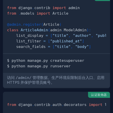
from
 django
.
contrib 
import
from
.
models 
import
@admin
.
register
(
Article
)
class
ArticleAdmin
(
admin
.
ModelAdmin
)
:
    list_display 
=
[
"title"
,
"author"
,
"publis
    list_filter 
=
[
"published_at"
]
    search_fields 
=
[
"title"
,
"body"
]
访问
/admin/
管理数据。生产环境应限制后台入口、启用
HTTPS 并保护管理员账号。
认证装饰器
from
 django
.
contrib
.
auth
.
decorators 
import
 log