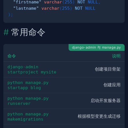
"firstname"
varchar
(
255
)
NOT
NULL
,
"lastname"
varchar
(
255
)
NOT
NULL
)
;
常用命令
django-admin 与 manage.py
命令
说明
django-admin 
创建项目骨架
startproject mysite
python manage.py 
创建应用
startapp blog
python manage.py 
启动开发服务器
runserver
python manage.py 
根据模型变更生成迁移
makemigrations