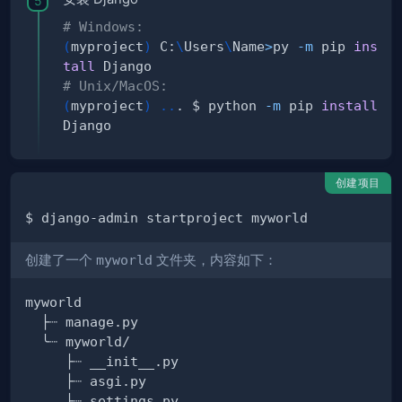
# Windows:
(
myproject
)
 C:
\
Users
\
Name
>
py 
-m
 pip 
ins
tall
# Unix/MacOS:
(
myproject
)
..
. $ python 
-m
 pip 
install
创建项目
创建了一个
myworld
文件夹，内容如下：