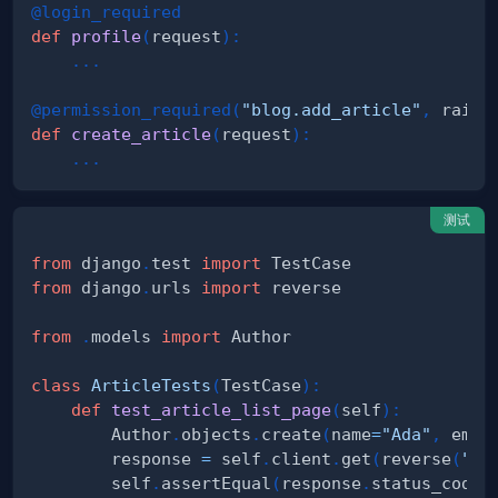
@login_required
def
profile
(
request
)
:
.
.
.
@permission_required
(
"blog.add_article"
,
 raise
def
create_article
(
request
)
:
.
.
.
测试
from
 django
.
test 
import
from
 django
.
urls 
import
from
.
models 
import
class
ArticleTests
(
TestCase
)
:
def
test_article_list_page
(
self
)
:
        Author
.
objects
.
create
(
name
=
"Ada"
,
 emai
        response 
=
 self
.
client
.
get
(
reverse
(
"ar
        self
.
assertEqual
(
response
.
status_code
,