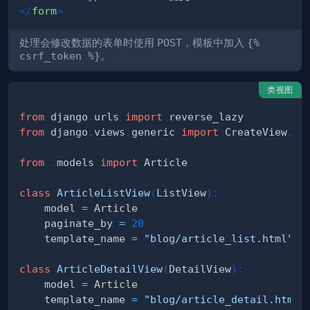
</
form
>
处理会修改数据的表单时使用
POST
，模板中加入
{%
csrf_token %}
。
类视图
from
 django
.
urls 
import
from
 django
.
views
.
generic 
import
 CreateView
,
 D
from
.
models 
import
class
ArticleListView
(
ListView
)
:
    model 
=
    paginate_by 
=
20
    template_name 
=
"blog/article_list.html"
class
ArticleDetailView
(
DetailView
)
:
    model 
=
    template_name 
=
"blog/article_detail.html"