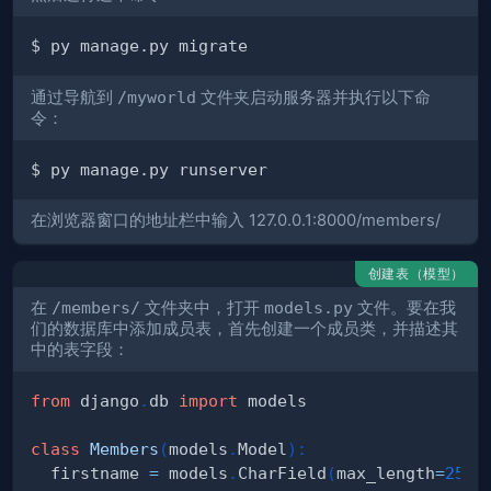
通过导航到
/myworld
文件夹启动服务器并执行以下命
令：
在浏览器窗口的地址栏中输入 127.0.0.1:8000/members/
创建表（模型）
在
/members/
文件夹中，打开
models.py
文件。要在我
们的数据库中添加成员表，首先创建一个成员类，并描述其
中的表字段：
from
 django
.
db 
import
class
Members
(
models
.
Model
)
:
  firstname 
=
 models
.
CharField
(
max_length
=
255
)