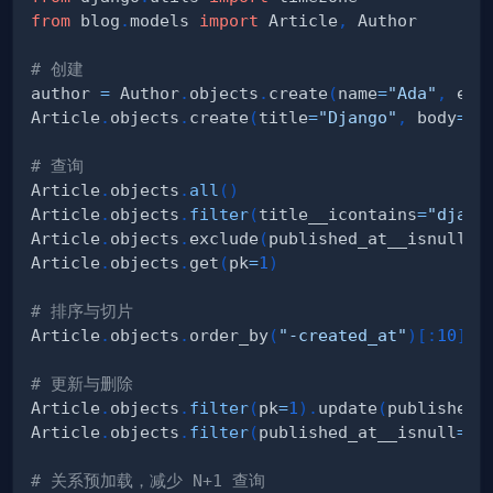
from
 blog
.
models 
import
 Article
,
# 创建
author 
=
 Author
.
objects
.
create
(
name
=
"Ada"
,
 ema
Article
.
objects
.
create
(
title
=
"Django"
,
 body
=
".
# 查询
Article
.
objects
.
all
(
)
Article
.
objects
.
filter
(
title__icontains
=
"djang
Article
.
objects
.
exclude
(
published_at__isnull
=
T
Article
.
objects
.
get
(
pk
=
1
)
# 排序与切片
Article
.
objects
.
order_by
(
"-created_at"
)
[
:
10
]
# 更新与删除
Article
.
objects
.
filter
(
pk
=
1
)
.
update
(
published_
Article
.
objects
.
filter
(
published_at__isnull
=
Tr
# 关系预加载，减少 N+1 查询