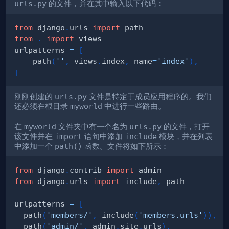
urls.py
的文件，并在其中输入以下代码：
from
 django
.
urls 
import
from
.
import
urlpatterns 
=
[
    path
(
''
,
 views
.
index
,
 name
=
'index'
)
,
]
刚刚创建的
urls.py
文件是特定于成员应用程序的。我们
还必须在根目录
myworld
中进行一些路由。
在
myworld
文件夹中有一个名为
urls.py
的文件，打开
该文件并在
import
语句中添加
include
模块，并在列表
中添加一个
path()
函数。文件将如下所示：
from
 django
.
contrib 
import
from
 django
.
urls 
import
 include
,
urlpatterns 
=
[
  path
(
'members/'
,
 include
(
'members.urls'
)
)
,
  path
(
'admin/'
,
 admin
.
site
.
urls
)
,