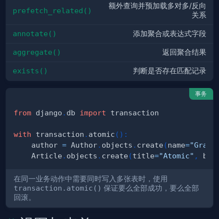
额外查询并预加载多对多/反向
prefetch_related()
关系
annotate()
添加聚合或表达式字段
aggregate()
返回聚合结果
exists()
判断是否存在匹配记录
事务
from
 django
.
db 
import
with
 transaction
.
atomic
(
)
:
    author 
=
 Author
.
objects
.
create
(
name
=
"Grace
    Article
.
objects
.
create
(
title
=
"Atomic"
,
 bod
在同一业务动作中需要同时写入多张表时，使用
transaction.atomic()
保证要么全部成功，要么全部
回滚。