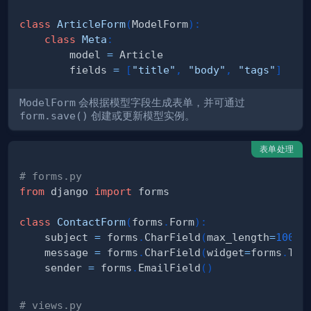
class
ArticleForm
(
ModelForm
)
:
class
Meta
:
        model 
=
        fields 
=
[
"title"
,
"body"
,
"tags"
]
ModelForm
会根据模型字段生成表单，并可通过
form.save()
创建或更新模型实例。
表单处理
# forms.py
from
 django 
import
class
ContactForm
(
forms
.
Form
)
:
    subject 
=
 forms
.
CharField
(
max_length
=
100
)
    message 
=
 forms
.
CharField
(
widget
=
forms
.
Tex
    sender 
=
 forms
.
EmailField
(
)
# views.py