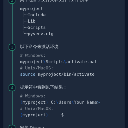
以下命令来激活环境
# Windows:
myproject
\
Scripts
\
# Unix/MacOS:
source
提示符中看到以下结果：
# Windows:
(
myproject
)
 C:
\
Users
\
Your Name
>
# Unix/MacOS:
(
myproject
)
..
安装 Django