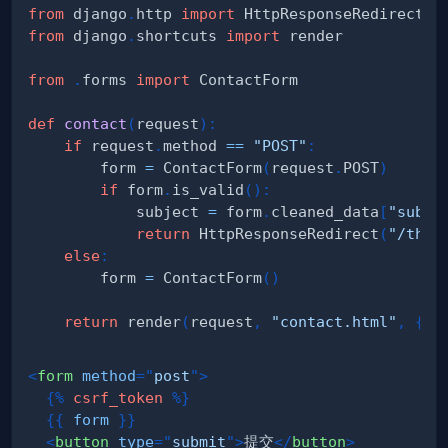
from
 django
.
http 
import
from
 django
.
shortcuts 
import
from
.
forms 
import
def
contact
(
request
)
:
if
 request
.
method 
==
"POST"
:
        form 
=
 ContactForm
(
request
.
POST
)
if
 form
.
is_valid
(
)
:
            subject 
=
 form
.
cleaned_data
[
"subje
return
 HttpResponseRedirect
(
"/than
else
:
        form 
=
 ContactForm
(
)
return
 render
(
request
,
"contact.html"
,
{
"f
<
form
method
=
"
post
"
>
{%
csrf_token
%}
{{
form
}}
<
button
type
=
"
submit
"
>
提交
</
button
>