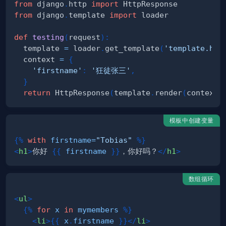
from
 django
.
http 
import
from
 django
.
template 
import
def
testing
(
request
)
:
  template 
=
 loader
.
get_template
(
'template.htm
  context 
=
{
'firstname'
:
'狂徒张三'
,
}
return
 HttpResponse
(
template
.
render
(
context
,
模板中创建变量
{%
with
firstname
=
"Tobias"
%}
<
h1
>
你好 
{{
firstname
}}
，你好吗？
</
h1
>
数组循环
<
ul
>
{%
for
x
in
mymembers
%}
<
li
>
{{
x
.
firstname
}}
</
li
>