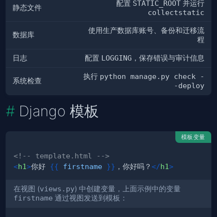
配置
STATIC_ROOT
并运行
静态文件
collectstatic
使用生产数据库账号、备份和迁移流
数据库
程
日志
配置
LOGGING
，保存错误与审计信息
执行
python manage.py check -
系统检查
-deploy
Django 模板
模板变量
<!-- template.html -->
<
h1
>
你好 
{{
firstname
}}
，你好吗？
</
h1
>
在视图 (
views.py
) 中创建变量，上面示例中的变量
firstname
通过视图发送到模板：