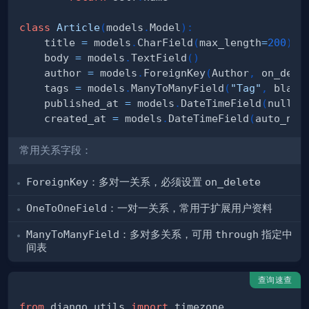
class
Article
(
models
.
Model
)
:
    title 
=
 models
.
CharField
(
max_length
=
200
)
    body 
=
 models
.
TextField
(
)
    author 
=
 models
.
ForeignKey
(
Author
,
 on_dele
    tags 
=
 models
.
ManyToManyField
(
"Tag"
,
 blank
    published_at 
=
 models
.
DateTimeField
(
null
=
T
    created_at 
=
 models
.
DateTimeField
(
auto_now
常用关系字段：
ForeignKey
：多对一关系，必须设置
on_delete
OneToOneField
：一对一关系，常用于扩展用户资料
ManyToManyField
：多对多关系，可用
through
指定中
间表
查询速查
from
 django
.
utils 
import