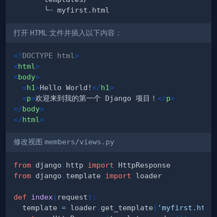
打开
HTML
文件并插入以下内容：
<!
DOCTYPE
html
>
<
html
>
<
body
>
<
h1
>
Hello World!
</
h1
>
<
p
>
欢迎来到我的第一个 Django 项目！
</
p
>
</
body
>
</
html
>
修改视图
members/views.py
from
 django
.
http 
import
from
 django
.
template 
import
def
index
(
request
)
:
  template 
=
 loader
.
get_template
(
'myfirst.html