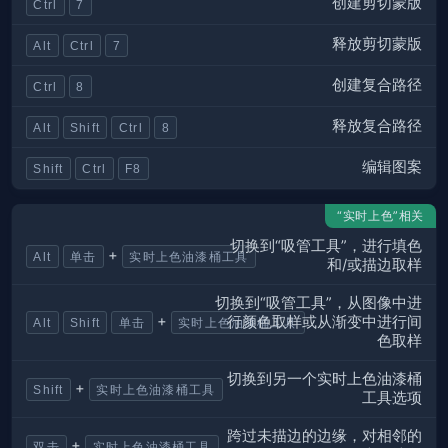
创建剪切蒙版
Ctrl
7
释放剪切蒙版
Alt
Ctrl
7
创建复合路径
Ctrl
8
释放复合路径
Alt
Shift
Ctrl
8
编辑图案
Shift
Ctrl
F8
“实时上色”相关
切换到“吸管工具”，进行填色
+
Alt
单击
实时上色油漆桶工具
和/或描边取样
切换到“吸管工具”，从图像中进
+
行颜色取样或从渐变中进行间
Alt
Shift
单击
实时上色油漆桶工具
色取样
切换到另一个实时上色油漆桶
+
Shift
实时上色油漆桶工具
工具选项
跨过未描边的边缘，对相邻的
+
双击
实时上色油漆桶工具