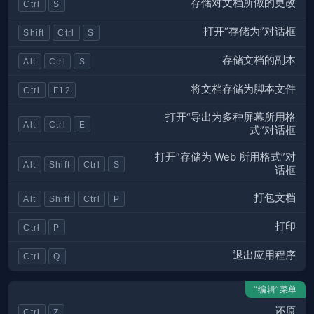
存储对文档所做的更改
Ctrl
S
打开“存储为”对话框
Shift
Ctrl
S
存储文档的副本
Alt
Ctrl
S
将文档存储为脚本文件
Ctrl
F12
打开“导出为多种屏幕所用格
Alt
Ctrl
E
式”对话框
打开“存储为 Web 所用格式”对
Alt
Shift
Ctrl
S
话框
打包文档
Alt
Shift
Ctrl
P
打印
Ctrl
P
退出应用程序
Ctrl
Q
“编辑”菜单
还原
Ctrl
Z