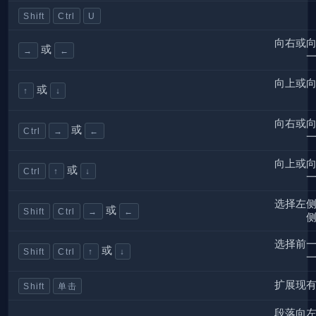
Shift
Ctrl
U
向右或
或
→
←
向上或
或
↑
↓
向右或
或
Ctrl
→
←
向上或
或
Ctrl
↑
↓
选择左
或
Shift
Ctrl
→
←
选择前
或
Shift
Ctrl
↑
↓
扩展现
Shift
单击
段落向