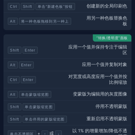
创建新的全局印刷色
Ctrl
Shift
单击“新建色板”按钮
用另一种色板替换色
Alt
将一种色板拖移到另一种上
板
“转换/透明度”面板
应用一个值并保持专注于编辑
Shift
Enter
区
应用一个值并复制对象
Alt
Enter
对宽度或高度应用一个值并按
Ctrl
Enter
比例缩放
变蒙版为编辑用的灰度图像
Alt
单击蒙版缩览图
停用不透明蒙版
Shift
单击蒙版缩览图
重新启用不透明蒙版
Shift
单击停用的蒙版缩览图
以 1% 的增量增加/降低不透
+
或
单击不透明区
↑
↓