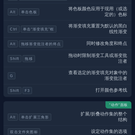
将色板颜色应用于现用（或选
Alt
单击色板
定的）色标
将渐变填充重置为默认的黑白
Ctrl
单击“渐变填充”框
线性渐变
同时修改角度和终点
Alt
拖移渐变批注者的终点
拖动时限制渐变工具或渐变批
Shift
拖移
注者
查看选定的渐变填充对象中的
G
渐变批注者
打开颜色参考线
Shift
F3
“动作”面板
扩展/折叠动作集的整个
Alt
单击扩展三角形
结构
设定动作集的选项
双击文件夹图标