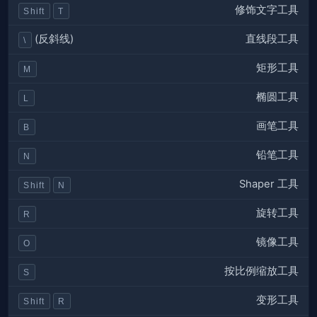
修饰文字工具
Shift
T
直线段工具
(反斜线)
\
矩形工具
M
椭圆工具
L
画笔工具
B
铅笔工具
N
Shaper 工具
Shift
N
旋转工具
R
镜像工具
O
按比例缩放工具
S
变形工具
Shift
R