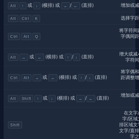
增加或
或
(横排) 或
/
(直排)
Alt
↑
↓
→
←
选择字
Alt
Ctrl
K
将字符间
字偶间
Ctrl
Alt
Q
增大或减
或
(横排) 或
/
(直排)
Alt
→
←
↑
↓
字符
将字偶
或
(横排) 或
/
(直排)
距调整
Ctrl
Alt
→
←
↑
↓
增加或
或
(横排) 或
/
(直排)
Alt
Shift
↑
↓
→
←
在文字
字/区域
排区域文
Shift
文字/直
字