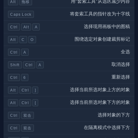
用“套索工具”从选区减少内容
Alt
拖移
将套索工具的指针改为十字线
Caps Lock
选择现用画板中的图稿
Ctrl
Alt
A
围绕选定对象创建裁剪标记
Alt
C
O
全选
Ctrl
A
取消选择
Shift
Ctrl
A
重新选择
Ctrl
6
选择当前所选对象上方的对象
Alt
Ctrl
]
选择当前所选对象下方的对象
Alt
Ctrl
[
选择对象的下方
Ctrl
双击
在隔离模式中选择下方
Ctrl
双击