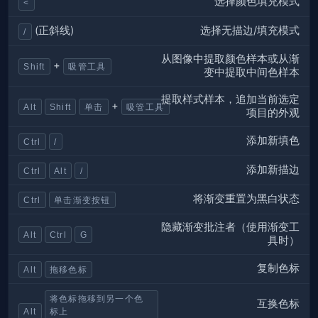
选择颜色填充模式
<
选择无描边/填充模式
(正斜线)
/
从图像中提取颜色样本或从渐
+
Shift
吸管工具
变中提取中间色样本
提取样式样本，追加当前选定
+
Alt
Shift
单击
吸管工具
项目的外观
添加新填色
Ctrl
/
添加新描边
Ctrl
Alt
/
将渐变重置为黑白状态
Ctrl
单击渐变按钮
隐藏渐变批注者（使用渐变工
Alt
Ctrl
G
具时）
复制色标
Alt
拖移色标
将色标拖移到另一个色
互换色标
Alt
标上