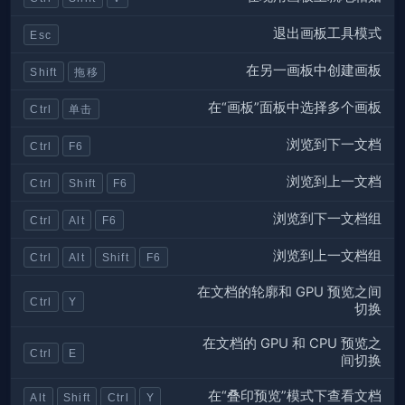
退出画板工具模式
Esc
在另一画板中创建画板
Shift
拖移
在“画板”面板中选择多个画板
Ctrl
单击
浏览到下一文档
Ctrl
F6
浏览到上一文档
Ctrl
Shift
F6
浏览到下一文档组
Ctrl
Alt
F6
浏览到上一文档组
Ctrl
Alt
Shift
F6
在文档的轮廓和 GPU 预览之间
Ctrl
Y
切换
在文档的 GPU 和 CPU 预览之
Ctrl
E
间切换
在“叠印预览”模式下查看文档
Alt
Shift
Ctrl
Y