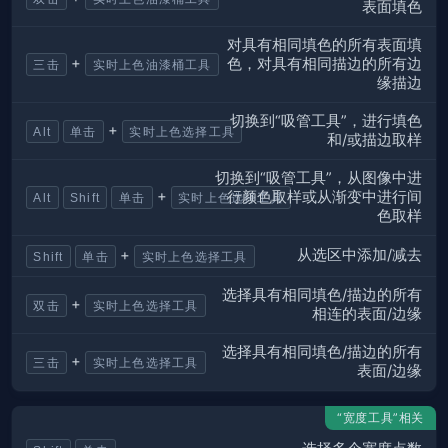
表面填色
对具有相同填色的所有表面填
+
色，对具有相同描边的所有边
三击
实时上色油漆桶工具
缘描边
切换到“吸管工具”，进行填色
+
Alt
单击
实时上色选择工具
和/或描边取样
切换到“吸管工具”，从图像中进
+
行颜色取样或从渐变中进行间
Alt
Shift
单击
实时上色选择工具
色取样
从选区中添加/减去
+
Shift
单击
实时上色选择工具
选择具有相同填色/描边的所有
+
双击
实时上色选择工具
相连的表面/边缘
选择具有相同填色/描边的所有
+
三击
实时上色选择工具
表面/边缘
“宽度工具”相关