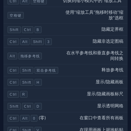
切换到缩小模式中的“缩放工具”
Ctrl
Alt
空格键
使用“缩放工具”拖移时移动“缩
空格键
放”选框
隐藏定界框
Shift
Ctrl
B
隐藏非选定图稿
Ctrl
Alt
Shift
3
在水平参考线和垂直参考线之
Alt
拖移参考线
间转换
释放参考线
Ctrl
Shift
双击参考线
显示/隐藏画板
Ctrl
Shift
H
显示/隐藏画板标尺
Ctrl
R
显示透明网格
Shift
Ctrl
D
在窗口中查看所有画板
(零)
Ctrl
Alt
0
在现用画板上就地粘贴
Ctrl
Shift
V